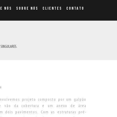
E NÓS
SOBRE NÓS
CLIENTES
CONTATO
 SINGULARES.
a
senvolvemos projeto composto por um galpão
de vão da cobertura e um anexo de área
em dois pavimentos. Com as estruturas pré-