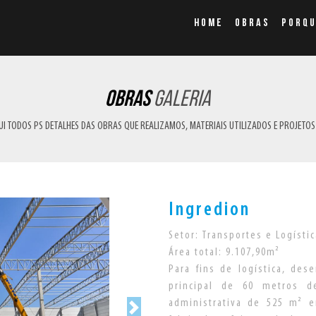
HOME
OBRAS
PORQU
Obras
galeria
I TODOS PS DETALHES DAS OBRAS QUE REALIZAMOS, MATERIAIS UTILIZADOS E PROJETOS
Ingredion
Setor: Transportes e Logístic
Área total: 9.107,90m²
Para fins de logística, de
principal de 60 metros 
administrativa de 525 m² 